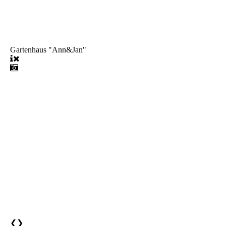
Gartenhaus "Ann&Jan"
❮
❯